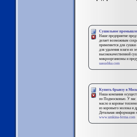
Сушильное промышлен
Наше предприятие пред
делает возможным сохра
применяется для сушки 
для удаления влаги из 
высококачественной суш
микроорганизмы и преду
uasushka.com
Купить брынзу в Моск
Наша компания осущест
по Подмосковью. У нас 
масло и коровье топлено
из коровьего молока и д
Детальная информация н
www.umkina-ferma.com