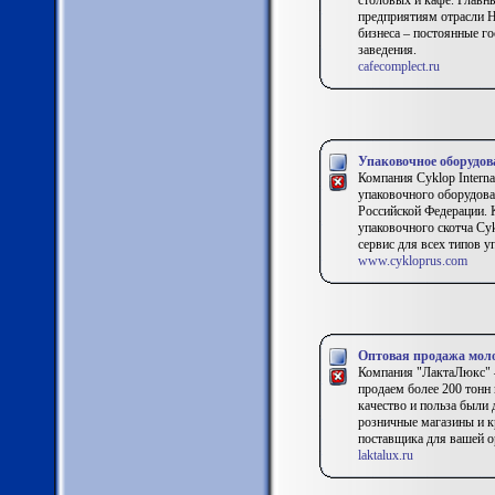
столовых и кафе. Главн
предприятиям отрасли H
бизнеса – постоянные го
заведения.
cafecomplect.ru
Упаковочное оборудов
Компания Cyklop Interna
упаковочного оборудова
Российской Федерации. К
упаковочного скотча Cyk
сервис для всех типов 
www.cykloprus.com
Оптовая продажа мол
Компания "ЛактаЛюкс" 
продаем более 200 тонн
качество и польза были
розничные магазины и к
поставщика для вашей о
laktalux.ru