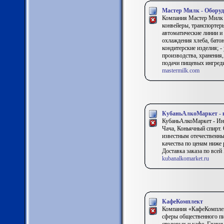
Мастер Милк - Обору
Компания Мастер Милк 
конвейеры, транспортер
автоматические линии и
охлаждения хлеба, батон
кондитерские изделия; 
производства, хранения,
подачи пищевых ингредие
mastermilk.com
КубаньАлкоМаркет - 
КубаньАлкоМаркет - Инт
Чача, Коньячный спирт.
известным отечественн
качества по ценам ниже
Доставка заказа по всей
kubanalkomarket.ru
КафеКомплект
Компания «КафеКомплект
сферы общественного пи