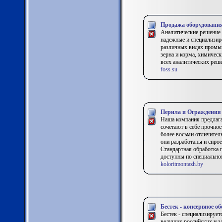
Продажа оборудования 
Аналитические решение з
надежные и специализир
различных видах промыш
зерна и корма, химическ
всех аналитических реше
foss.su
Перила и Ограждения
Наша компания предлага
сочетают в себе прочно
более восьми отличител
они разработаны и спро
Стандартная обработка 
доступны по специально
koloritmontazh.by
Бестек - консервное о
Бестек - специализируе
ведущих российских и з