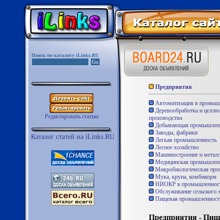
Поиск по каталогу iLinks.RU
Предприятия
Автоматизация в промыш
Деревообработка и целл
Редактировать статью
производства
Добывающая промышленн
Заводы, фабрики
Каталог статей на iLinks.RU
Легкая промышленность
Лесное хозяйство
Машиностроение и металл
Медицинская промышлен
Микробиологическая про
Мука, крупа, комбикорм
НИОКР в промышленнос
Обслуживание сельского 
Пищевая промышленност
Предприятия - Пи