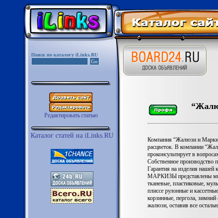
Поиск по каталогу iLinks.RU
“Жалю
Редактировать статью
Каталог статей на iLinks.RU
Компания “Жалюзи и Маркиз
расцветок. В компании “Жа
проконсультирует в вопроса
Собственное производство п
Гарантия на изделия нашей 
МАРКИЗЫ представлены множ
тканевые, пластиковые, мул
плиссе рулонные и кассетн
корзинные, пергола, зимний 
жалюзи, оставив все остальн