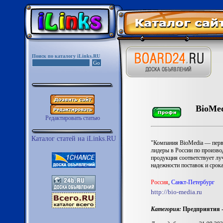
Поиск по каталогу iLinks.RU
BioMe
Редактировать статью
Каталог статей на iLinks.RU
"Компания BioMedia — перва
лидеры в России по произво
продукция соответствует лу
надежности поставок и срока
Россия
,
Санкт-Петербург
http://bio-media.ru
Категория:
Предприятия 