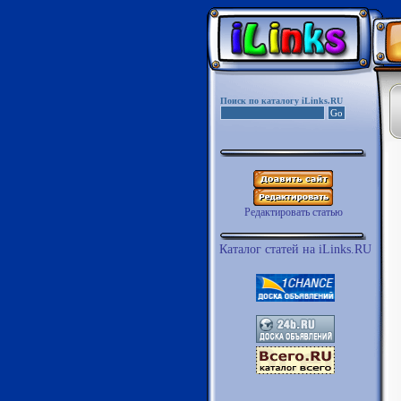
Поиск по каталогу iLinks.RU
Редактировать статью
Каталог статей на iLinks.RU