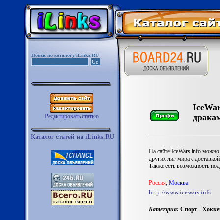
Поиск по каталогу iLinks.RU
IceWar
драка
Редактировать статью
Каталог статей на iLinks.RU
На сайте IceWars.info можн
других лиг мира с доставко
Также есть возможность под
Россия
,
Москва
http://www.icewars.info
Категория:
Спорт - Хокке